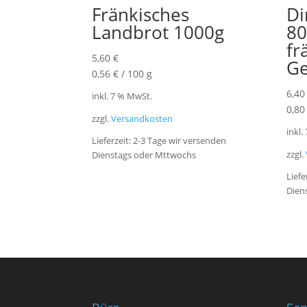
Fränkisches
Di
Landbrot 1000g
80
fr
5,60
€
Ge
0,56
€
/
100
g
6,4
inkl. 7 % MwSt.
0,8
zzgl.
Versandkosten
inkl.
Lieferzeit:
2-3 Tage wir versenden
zzgl.
Dienstags oder Mttwochs
Liefe
Dien