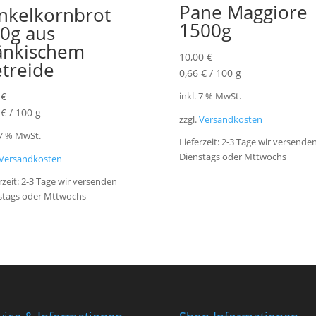
Pane Maggiore
nkelkornbrot
1500g
0g aus
änkischem
10,00
€
treide
0,66
€
/
100
g
0
€
inkl. 7 % MwSt.
0
€
/
100
g
zzgl.
Versandkosten
 7 % MwSt.
Lieferzeit:
2-3 Tage wir versende
Dienstags oder Mttwochs
Versandkosten
rzeit:
2-3 Tage wir versenden
stags oder Mttwochs