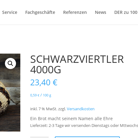
Service
Fachgeschäfte
Referenzen
News
DER zu 10
SCHWARZVIERTLER
4000G
23,40
€
/
0,59
100
g
€
inkl. 7 % MwSt.
zzgl.
Versandkosten
Ein Brot macht seinem Namen alle Ehre
Lieferzeit:
2-3 Tage wir versenden Dienstags oder Mttwoch