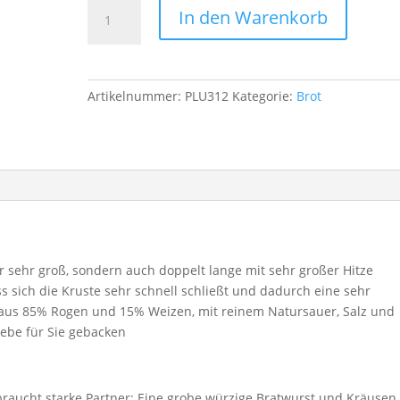
Schwarzviertler
In den Warenkorb
4000g
Menge
Artikelnummer:
PLU312
Kategorie:
Brot
r sehr groß, sondern auch doppelt lange mit sehr großer Hitze
ss sich die Kruste sehr schnell schließt und dadurch eine sehr
r aus 85% Rogen und 15% Weizen, mit reinem Natursauer, Salz und
Liebe für Sie gebacken
 braucht starke Partner: Eine grobe würzige Bratwurst und Kräusen