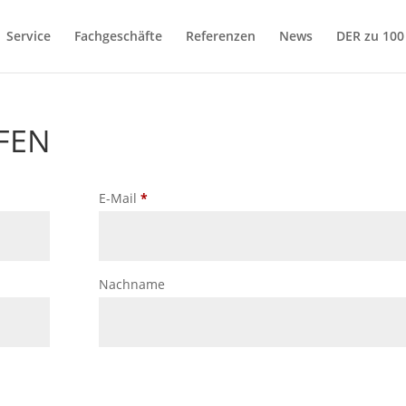
Service
Fachgeschäfte
Referenzen
News
DER zu 10
FEN
E-
E-Mail
*
Mail
(wiederholen)
*
Nachname